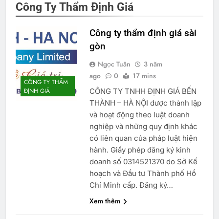
Công Ty Thẩm Định Giá
Công ty thẩm định giá sài
gòn
Ngọc Tuân
3 năm
ago
0
17 mins
CÔNG TY THẨM
CÔNG TY TNHH ĐỊNH GIÁ BẾN
ĐỊNH GIÁ
THÀNH – HÀ NỘI được thành lập
và hoạt động theo luật doanh
nghiệp và những quy định khác
có liên quan của pháp luật hiện
hành. Giấy phép đăng ký kinh
doanh số 0314521370 do Sở Kế
hoạch và Đầu tư Thành phố Hồ
Chí Minh cấp. Đăng ký…
Xem thêm