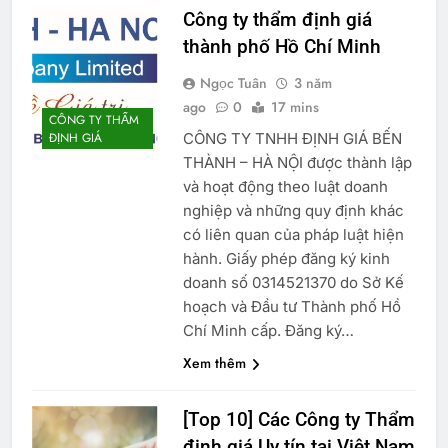
Công ty thẩm định giá
thành phố Hồ Chí Minh
Ngọc Tuân
3 năm
ago
0
17 mins
CÔNG TY THẨM
CÔNG TY TNHH ĐỊNH GIÁ BẾN
ĐỊNH GIÁ
THÀNH – HÀ NỘI được thành lập
và hoạt động theo luật doanh
nghiệp và những quy định khác
có liên quan của pháp luật hiện
hành. Giấy phép đăng ký kinh
doanh số 0314521370 do Sở Kế
hoạch và Đầu tư Thành phố Hồ
Chí Minh cấp. Đăng ký…
Xem thêm
[Top 10] Các Công ty Thẩm
định giá Uy tín tại Việt Nam