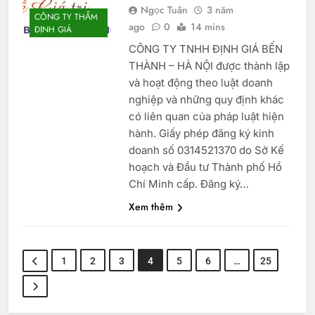
Ngọc Tuân
3 năm
CÔNG TY THẨM
ago
0
14 mins
ĐỊNH GIÁ
CÔNG TY TNHH ĐỊNH GIÁ BẾN
THÀNH – HÀ NỘI được thành lập
và hoạt động theo luật doanh
nghiệp và những quy định khác
có liên quan của pháp luật hiện
hành. Giấy phép đăng ký kinh
doanh số 0314521370 do Sở Kế
hoạch và Đầu tư Thành phố Hồ
Chí Minh cấp. Đăng ký…
Xem thêm
1
2
3
4
5
6
…
25