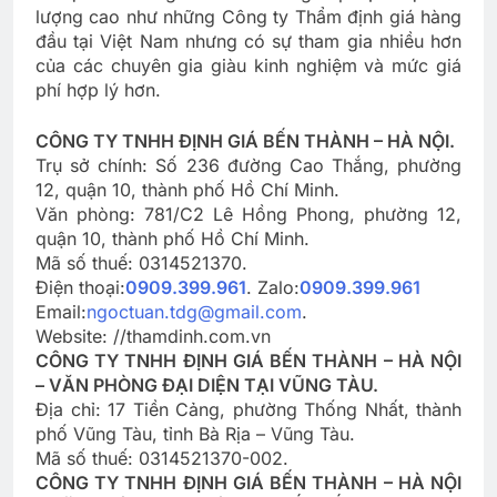
lượng cao như những Công ty Thẩm định giá hàng
đầu tại Việt Nam nhưng có sự tham gia nhiều hơn
của các chuyên gia giàu kinh nghiệm và mức giá
phí hợp lý hơn.
CÔNG TY TNHH ĐỊNH GIÁ BẾN THÀNH – HÀ NỘI.
Trụ sở chính: Số 236 đường Cao Thắng, phường
12, quận 10, thành phố Hồ Chí Minh.
Văn phòng: 781/C2 Lê Hồng Phong, phường 12,
quận 10, thành phố Hồ Chí Minh.
Mã số thuế: 0314521370.
Điện thoại:
0909.399.961
. Zalo:
0909.399.961
Email:
ngoctuan.tdg@gmail.com
.
Website: //thamdinh.com.vn
CÔNG TY TNHH ĐỊNH GIÁ BẾN THÀNH – HÀ NỘI
– VĂN PHÒNG ĐẠI DIỆN TẠI VŨNG TÀU.
Địa chỉ: 17 Tiền Cảng, phường Thống Nhất, thành
phố Vũng Tàu, tỉnh Bà Rịa – Vũng Tàu.
Mã số thuế: 0314521370-002.
CÔNG TY TNHH ĐỊNH GIÁ BẾN THÀNH – HÀ NỘI