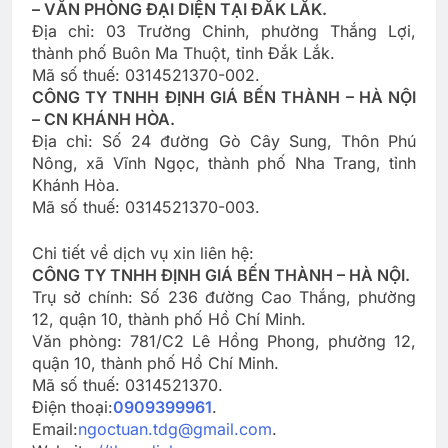
– VĂN PHÒNG ĐẠI DIỆN TẠI ĐẮK LẮK.
Địa chỉ: 03 Trường Chinh, phường Thắng Lợi,
thành phố Buôn Ma Thuột, tỉnh Đắk Lắk.
Mã số thuế: 0314521370-002.
CÔNG TY TNHH ĐỊNH GIÁ BẾN THÀNH – HÀ NỘI
– CN KHÁNH HÒA.
Địa chỉ: Số 24 đường Gò Cây Sung, Thôn Phú
Nông, xã Vĩnh Ngọc, thành phố Nha Trang, tỉnh
Khánh Hòa.
Mã số thuế: 0314521370-003.
Chi tiết về dịch vụ xin liên hệ:
CÔNG TY TNHH ĐỊNH GIÁ BẾN THÀNH – HÀ NỘI.
Trụ sở chính: Số 236 đường Cao Thắng, phường
12, quận 10, thành phố Hồ Chí Minh.
Văn phòng: 781/C2 Lê Hồng Phong, phường 12,
quận 10, thành phố Hồ Chí Minh.
Mã số thuế: 0314521370.
Điện thoại:
0909399961
.
Email:
ngoctuan.tdg@gmail.com
.