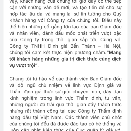
vậy, khách hàng của chúng tôi giờ đây có thể tiếp
cận với những vấn đề mới, và tạo tiền đề cho sự
hợp tác lâu dài và mang lại sự tin tưởng cho Quý
Khách hàng với Công ty của chúng tôi. Điều này
thể hiện những cố gắng lớn lao của ban Giám đốc
và nhân viên, đánh dấu mốc phát triển vượt bậc
của Công ty trong thời gian sắp tới. Cùng với
Công ty TNHH Định giá Bến Thành – Hà Nội,
chúng tôi cam kết thực hiện phương châm:
“Mang
tới khách hàng những giá trị đích thực cùng dịch
vụ vượt trội”
.
Chúng tôi tự hào về các thành viên Ban Giám đốc
và đội ngũ chủ nhiệm về lĩnh vực Định giá và
Thẩm định giá thực sự giỏi chuyên môn, dày dặn
kinh nghiệm trong lĩnh vực Thẩm định, tư vấn,
những người đã trải qua thời gian đầy thách thức
nhưng rất thành công tại các Công ty Thẩm định
hàng đầu tại Việt Nam. Các thành viên chủ chốt
của chúng tôi đều đã được đào tạo có hệ thống và
luôn cập nhật kiến thức của Cục quản lý giá với