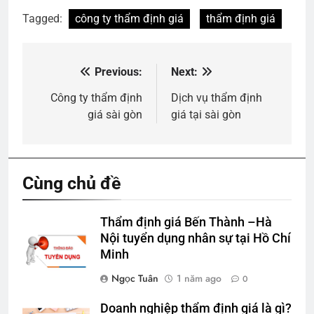
Tagged:
công ty thẩm định giá
thẩm định giá
Previous:
Next:
Điều
hướng
Công ty thẩm định
Dịch vụ thẩm định
giá sài gòn
giá tại sài gòn
bài
viết
Cùng chủ đề
Thẩm định giá Bến Thành –Hà
Nội tuyển dụng nhân sự tại Hồ Chí
Minh
Ngọc Tuân
1 năm ago
0
Doanh nghiệp thẩm định giá là gì?