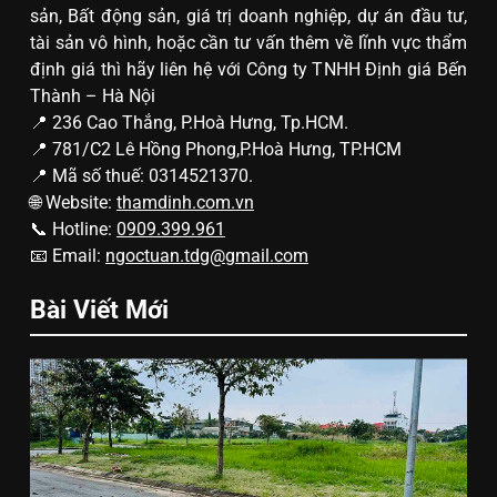
sản, Bất động sản, giá trị doanh nghiệp, dự án đầu tư,
tài sản vô hình, hoặc cần tư vấn thêm về lĩnh vực thẩm
định giá thì hãy liên hệ với Công ty TNHH Định giá Bến
Thành – Hà Nội
📍 236 Cao Thắng, P.Hoà Hưng, Tp.HCM.
📍 781/C2 Lê Hồng Phong,P.Hoà Hưng, TP.HCM
📍 Mã số thuế: 0314521370.
🌐 Website:
thamdinh.com.vn
📞 Hotline:
0909.399.961
📧 Email:
ngoctuan.tdg@gmail.com
Bài Viết Mới