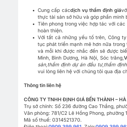
Cung cấp các
dịch vụ thẩm định giá
vớ
thực tài sản sở hữu và góp phần minh b
Tiên phong trong việc hợp tác với các
hoàn thiện.
Với tất cả những yếu tố trên, Công 
tục phát triển mạnh mẽ hơn nữa trong
và mỗi khi được nhắc đến sẽ được biế
Minh, Bình Dương, Hà Nội, Sóc trăng,
V
sản
,
thẩm định dự án đầu tư
,
thẩm định
vui lòng liên hệ với chúng tôi qua địa c
Thông tin liên hệ
CÔNG TY TNHH ĐỊNH GIÁ BẾN THÀNH – HÀ 
Trụ sở chính: Số 236 đường Cao Thắng, phườ
Văn phòng: 781/C2 Lê Hồng Phong, phường 12
Mã số thuế: 0314521370.
Điện thoại:
0909.399.961
. Zalo:
0909.399.96