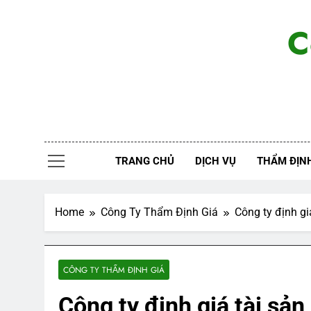
Skip
to
C
content
TRANG CHỦ
DỊCH VỤ
THẨM ĐỊNH
Home
Công Ty Thẩm Định Giá
Công ty định giá
CÔNG TY THẨM ĐỊNH GIÁ
Công ty định giá tài sản 