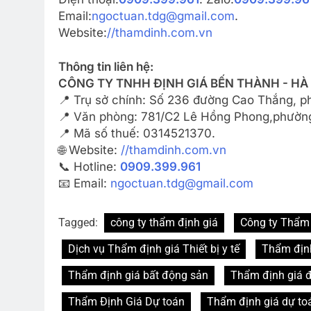
Email:
ngoctuan.tdg@gmail.com
.
Website:
//thamdinh.com.vn
Thông tin liên hệ:
CÔNG TY TNHH ĐỊNH GIÁ BẾN THÀNH - HÀ
📍 Trụ sở chính: Số 236 đường Cao Thắng, 
📍 Văn phòng: 781/C2 Lê Hồng Phong,phường
📍 Mã số thuế: 0314521370.
🌐 Website:
//thamdinh.com.vn
📞 Hotline:
0909.399.961
📧 Email:
ngoctuan.tdg@gmail.com
Tagged:
công ty thẩm định giá
Công ty Thẩm 
Dịch vụ Thẩm định giá Thiết bị y tế
Thẩm địn
Thẩm định giá bất động sản
Thẩm định giá 
Thẩm Định Giá Dự toán
Thẩm định giá dự toá