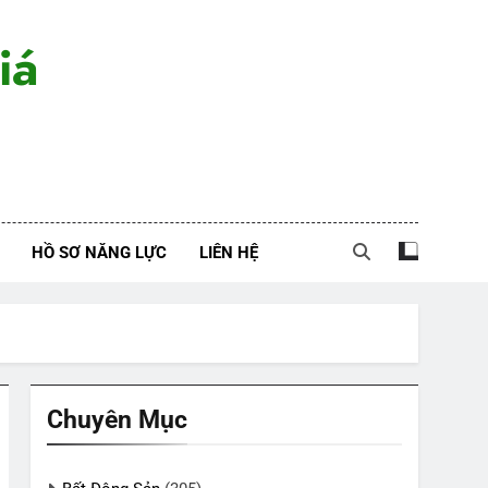
iá
HỒ SƠ NĂNG LỰC
LIÊN HỆ
Chuyên Mục