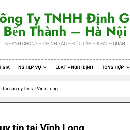
ông Ty TNHH Định G
Bến Thành – Hà Nội
NHANH CHÓNG – CHÍNH XÁC – ĐỘC LẬP – KHÁCH QUAN
 GIÁ
NGHIỆP VỤ
LUẬT – NGHỊ ĐỊNH
TỔNG HỢP
 tài sản uy tín tại Vĩnh Long
uy tín tại Vĩnh Long