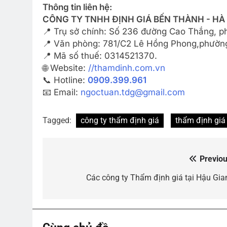
Thông tin liên hệ:
CÔNG TY TNHH ĐỊNH GIÁ BẾN THÀNH - HÀ
📍 Trụ sở chính: Số 236 đường Cao Thắng, 
📍 Văn phòng: 781/C2 Lê Hồng Phong,phường
📍 Mã số thuế: 0314521370.
🌐 Website:
//thamdinh.com.vn
📞 Hotline:
0909.399.961
📧 Email:
ngoctuan.tdg@gmail.com
Tagged:
công ty thẩm định giá
thẩm định giá
Previou
Điều
hướng
Các công ty Thẩm định giá tại Hậu Gia
bài
viết