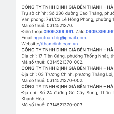
CÔNG TY TNHH ĐỊNH GIÁ BẾN THÀNH – HÀ 
Trụ sở chính: Số 236 đường Cao Thắng, phườ
Văn phòng: 781/C2 Lê Hồng Phong, phường 12
Mã số thuế: 0314521370.
Điện thoại:
0909.399.961
. Zalo:
0909.399.96
Email:
ngoctuan.tdg@gmail.com
.
Website:
//thamdinh.com.vn
CÔNG TY TNHH ĐỊNH GIÁ BẾN THÀNH – HÀ 
Địa chỉ: 17 Tiền Cảng, phường Thống Nhất, t
Mã số thuế: 0314521370-002.
CÔNG TY TNHH ĐỊNH GIÁ BẾN THÀNH – HÀ 
Địa chỉ: 03 Trường Chinh, phường Thắng Lợi,
Mã số thuế: 0314521370-002.
CÔNG TY TNHH ĐỊNH GIÁ BẾN THÀNH – HÀ
Địa chỉ: Số 24 đường Gò Cây Sung, Thôn P
Khánh Hòa.
Mã số thuế: 0314521370-003.