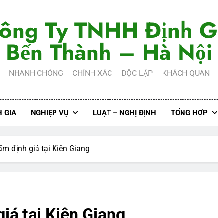
ông Ty TNHH Định G
Bến Thành – Hà Nội
NHANH CHÓNG – CHÍNH XÁC – ĐỘC LẬP – KHÁCH QUAN
 GIÁ
NGHIỆP VỤ
LUẬT – NGHỊ ĐỊNH
TỔNG HỢP
ẩm định giá tại Kiên Giang
iá tại Kiên Giang