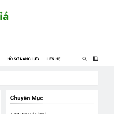
iá
HỒ SƠ NĂNG LỰC
LIÊN HỆ
Chuyên Mục