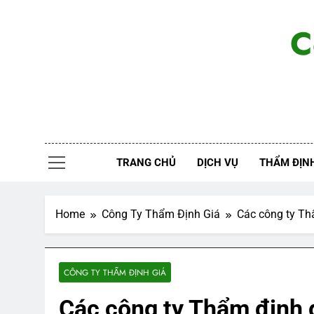
Skip
to
C
content
TRANG CHỦ
DỊCH VỤ
THẨM ĐỊNH
Home
Công Ty Thẩm Định Giá
Các công ty Th
CÔNG TY THẨM ĐỊNH GIÁ
Các công ty Thẩm định g