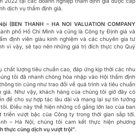
m 2022 tại các doanh nghiệp thẩm định giá được cấp
nh dịch vụ thẩm định giá.
à Nội (BEN THANH – HA NOI VALUATION COMPANY
Thành phố Hồ Chí Minh và cũng là Công ty Định giá và
ẩm định viên giàu kinh nghiệm và các chuyên gia tư
h vì vậy, sẽ tạo nên những giá trị đích thực cho Quý
 chất lượng tiêu chuẩn cao, đáp ứng kịp thời các nhu
úng tôi đã nhanh chóng hòa nhập vào Hội thẩm định
hông tin cũng như trao đổi về quá trình và tiêu chuẩn
 giá. Như vậy, khách hàng của chúng tôi giờ đây có
ền đề cho sự hợp tác lâu dài và mang lại sự tin tưởng
ôi. Điều này thể hiện những cố gắng lớn lao của ban
riển vượt bậc của Công ty trong thời gian sắp tới.
nh – Hà Nội, chúng tôi cam kết thực hiện phương
h thực cùng dịch vụ vượt trội”
.