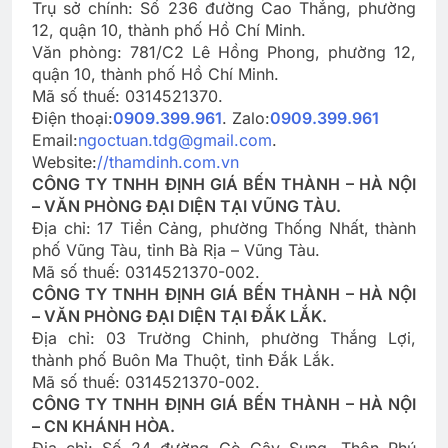
Trụ sở chính: Số 236 đường Cao Thắng, phường
12, quận 10, thành phố Hồ Chí Minh.
Văn phòng: 781/C2 Lê Hồng Phong, phường 12,
quận 10, thành phố Hồ Chí Minh.
Mã số thuế: 0314521370.
Điện thoại:
0909.399.961
. Zalo:
0909.399.961
Email:
ngoctuan.tdg@gmail.com
.
Website:
//thamdinh.com.vn
CÔNG TY TNHH ĐỊNH GIÁ BẾN THÀNH – HÀ NỘI
– VĂN PHÒNG ĐẠI DIỆN TẠI VŨNG TÀU.
Địa chỉ: 17 Tiền Cảng, phường Thống Nhất, thành
phố Vũng Tàu, tỉnh Bà Rịa – Vũng Tàu.
Mã số thuế: 0314521370-002.
CÔNG TY TNHH ĐỊNH GIÁ BẾN THÀNH – HÀ NỘI
– VĂN PHÒNG ĐẠI DIỆN TẠI ĐẮK LẮK.
Địa chỉ: 03 Trường Chinh, phường Thắng Lợi,
thành phố Buôn Ma Thuột, tỉnh Đắk Lắk.
Mã số thuế: 0314521370-002.
CÔNG TY TNHH ĐỊNH GIÁ BẾN THÀNH – HÀ NỘI
– CN KHÁNH HÒA.