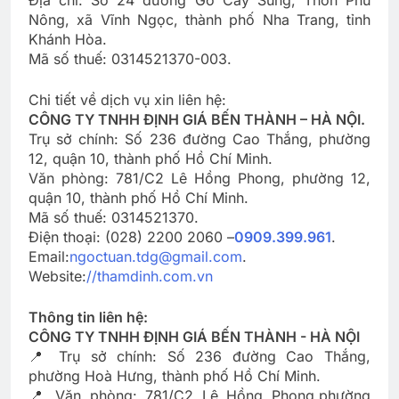
Địa chỉ: Số 24 đường Gò Cây Sung, Thôn Phú
Nông, xã Vĩnh Ngọc, thành phố Nha Trang, tỉnh
Khánh Hòa.
Mã số thuế: 0314521370-003.
Chi tiết về dịch vụ xin liên hệ:
CÔNG TY TNHH ĐỊNH GIÁ BẾN THÀNH – HÀ NỘI.
Trụ sở chính: Số 236 đường Cao Thắng, phường
12, quận 10, thành phố Hồ Chí Minh.
Văn phòng: 781/C2 Lê Hồng Phong, phường 12,
quận 10, thành phố Hồ Chí Minh.
Mã số thuế: 0314521370.
Điện thoại: (028) 2200 2060 –
0909.399.961
.
Email:
ngoctuan.tdg@gmail.com
.
Website:
//thamdinh.com.vn
Thông tin liên hệ:
CÔNG TY TNHH ĐỊNH GIÁ BẾN THÀNH - HÀ NỘI
📍 Trụ sở chính: Số 236 đường Cao Thắng,
phường Hoà Hưng, thành phố Hồ Chí Minh.
📍 Văn phòng: 781/C2 Lê Hồng Phong,phường