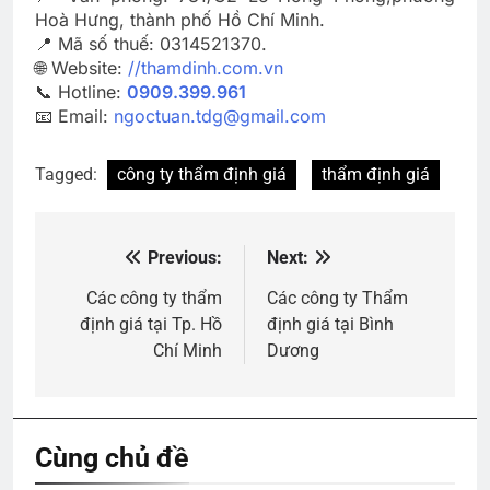
Hoà Hưng, thành phố Hồ Chí Minh.
📍 Mã số thuế: 0314521370.
🌐 Website:
//thamdinh.com.vn
📞 Hotline:
0909.399.961
📧 Email:
ngoctuan.tdg@gmail.com
Tagged:
công ty thẩm định giá
thẩm định giá
Previous:
Next:
Điều
hướng
Các công ty thẩm
Các công ty Thẩm
định giá tại Tp. Hồ
định giá tại Bình
bài
Chí Minh
Dương
viết
Cùng chủ đề