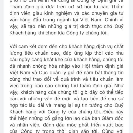
phố Hồ Chí Minh và cũng là Công ty Định giá và
Thẩm định giá dựa trên cơ sở hội tụ các Thẩm
định viên giàu kinh nghiệm và các chuyên gia tư
vấn hàng đầu trong ngành tại Việt Nam. Chính vì
vậy, sẽ tạo nên những giá trị đích thực cho Quý
Khách hàng khi chọn lựa Công ty chúng tôi.
Với cam kết đem đến cho khách hàng dịch vụ chất
lượng tiêu chuẩn cao, đáp ứng kịp thời các nhu
cầu ngày càng khắt khe của khách hàng, chúng tôi
đã nhanh chóng hòa nhập vào Hội thẩm định giá
Việt Nam và Cục quản lý giá để nắm bắt thông tin
cũng như trao đổi về quá trình và tiêu chuẩn làm
việc trong báo cáo chứng thư thẩm định giá. Như
vậy, khách hàng của chúng tôi giờ đây có thể tiếp
cận với những vấn đề mới, và tạo tiền đề cho sự
hợp tác lâu dài và mang lại sự tin tưởng cho Quý
Khách hàng với Công ty của chúng tôi. Điều này
thể hiện những cố gắng lớn lao của ban Giám đốc
và nhân viên, đánh dấu mốc phát triển vượt bậc
của Công ty trong thời gian sắp tới. Cùng với