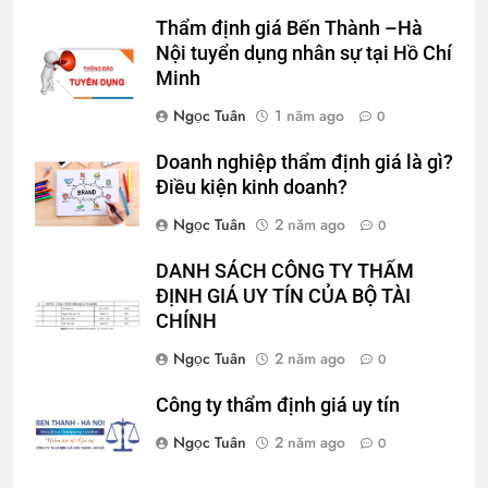
Thẩm định giá Bến Thành –Hà
Nội tuyển dụng nhân sự tại Hồ Chí
Minh
Ngọc Tuân
1 năm ago
0
Doanh nghiệp thẩm định giá là gì?
Điều kiện kinh doanh?
Ngọc Tuân
2 năm ago
0
DANH SÁCH CÔNG TY THẨM
ĐỊNH GIÁ UY TÍN CỦA BỘ TÀI
CHÍNH
Ngọc Tuân
2 năm ago
0
Công ty thẩm định giá uy tín
Ngọc Tuân
2 năm ago
0