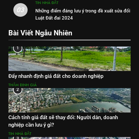
TIN NHÀ ĐẤT
03
Những điểm đáng lưu ý trong đề xuất sửa đổi
Luật Đất đai 2024
Bài Viết Ngẫu Nhiên
1
Đẩy nhanh định giá đất cho doanh nghiệp
THẨM ĐỊNH GIÁ
2
Cách tính giá đất sẽ thay đổi: Người dân, doanh
nghiệp cần lưu ý gì?
TIN NHÀ ĐẤT
3