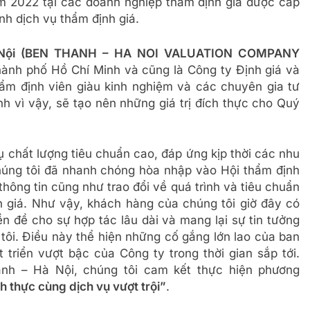
m 2022 tại các doanh nghiệp thẩm định giá được cấp
nh dịch vụ thẩm định giá.
à Nội (BEN THANH – HA NOI VALUATION COMPANY
Thành phố Hồ Chí Minh và cũng là Công ty Định giá và
ẩm định viên giàu kinh nghiệm và các chuyên gia tư
h vì vậy, sẽ tạo nên những giá trị đích thực cho Quý
 chất lượng tiêu chuẩn cao, đáp ứng kịp thời các nhu
úng tôi đã nhanh chóng hòa nhập vào Hội thẩm định
hông tin cũng như trao đổi về quá trình và tiêu chuẩn
 giá. Như vậy, khách hàng của chúng tôi giờ đây có
ền đề cho sự hợp tác lâu dài và mang lại sự tin tưởng
ôi. Điều này thể hiện những cố gắng lớn lao của ban
riển vượt bậc của Công ty trong thời gian sắp tới.
nh – Hà Nội, chúng tôi cam kết thực hiện phương
h thực cùng dịch vụ vượt trội”
.