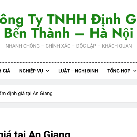
ông Ty TNHH Định G
Bến Thành – Hà Nội
NHANH CHÓNG – CHÍNH XÁC – ĐỘC LẬP – KHÁCH QUAN
 GIÁ
NGHIỆP VỤ
LUẬT – NGHỊ ĐỊNH
TỔNG HỢP
ẩm định giá tại An Giang
iá tại An Giang