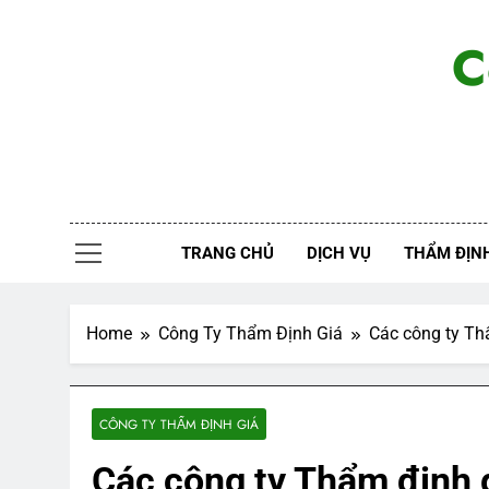
Skip
to
C
content
TRANG CHỦ
DỊCH VỤ
THẨM ĐỊNH
Home
Công Ty Thẩm Định Giá
Các công ty Th
CÔNG TY THẨM ĐỊNH GIÁ
Các công ty Thẩm định g