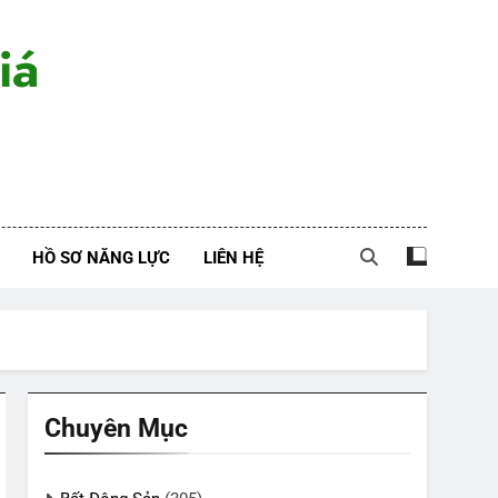
iá
HỒ SƠ NĂNG LỰC
LIÊN HỆ
Chuyên Mục