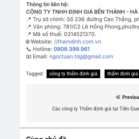
Thông tin liên hệ:
CÔNG TY TNHH ĐỊNH GIÁ BẾN THÀNH - HÀ
📍 Trụ sở chính: Số 236 đường Cao Thắng, 
📍 Văn phòng: 781/C2 Lê Hồng Phong,phường
📍 Mã số thuế: 0314521370.
🌐 Website:
//thamdinh.com.vn
📞 Hotline:
0909.399.961
📧 Email:
ngoctuan.tdg@gmail.com
Tagged:
công ty thẩm định giá
thẩm định giá
Previou
Điều
hướng
Các công ty Thẩm định giá tại Tiền Gia
bài
viết