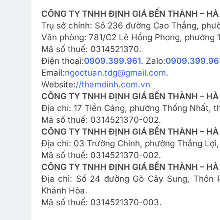
CÔNG TY TNHH ĐỊNH GIÁ BẾN THÀNH – HÀ 
Trụ sở chính: Số 236 đường Cao Thắng, phườ
Văn phòng: 781/C2 Lê Hồng Phong, phường 12
Mã số thuế: 0314521370.
Điện thoại:
0909.399.961
. Zalo:
0909.399.96
Email:
ngoctuan.tdg@gmail.com
.
Website:
//thamdinh.com.vn
CÔNG TY TNHH ĐỊNH GIÁ BẾN THÀNH – HÀ 
Địa chỉ: 17 Tiền Cảng, phường Thống Nhất, t
Mã số thuế: 0314521370-002.
CÔNG TY TNHH ĐỊNH GIÁ BẾN THÀNH – HÀ 
Địa chỉ: 03 Trường Chinh, phường Thắng Lợi,
Mã số thuế: 0314521370-002.
CÔNG TY TNHH ĐỊNH GIÁ BẾN THÀNH – HÀ
Địa chỉ: Số 24 đường Gò Cây Sung, Thôn P
Khánh Hòa.
Mã số thuế: 0314521370-003.