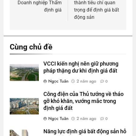
bài
Doanh nghiệp Thẩm
thành tiêu chí quan
viết
định giá
trọng để định giá bất
động sản
Cùng chủ đề
VCCI kiến nghị nên giữ phương
pháp thặng dư khi định giá đất
Ngọc Tuân
2 năm ago
0
Công điện của Thủ tướng về tháo
gỡ khó khăn, vướng mắc trong
định giá đất
Ngọc Tuân
2 năm ago
0
Năng lực định giá bất động sản hỗ