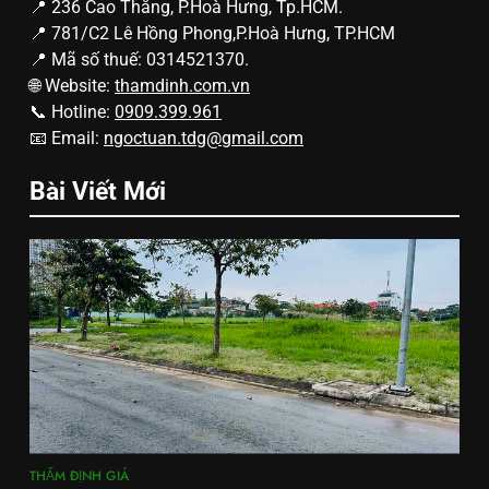
📍 236 Cao Thắng, P.Hoà Hưng, Tp.HCM.
📍 781/C2 Lê Hồng Phong,P.Hoà Hưng, TP.HCM
📍 Mã số thuế: 0314521370.
🌐 Website:
thamdinh.com.vn
📞 Hotline:
0909.399.961
📧 Email:
ngoctuan.tdg@gmail.com
Bài Viết Mới
THẨM ĐỊNH GIÁ