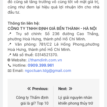
đó cũng sẽ tăng trưởng vô cùng tốt về mặt giá trị,
cũng như đem lại hiệu quả lợi nhuận lớn cho nhà
đầu tư.
Thông tin liên hệ:
CÔNG TY TNHH ĐỊNH GIÁ BẾN THÀNH - HÀ NỘI
📍 Trụ sở chính: Số 236 đường Cao Thắng,
phường Hoà Hưng, thành phố Hồ Chí Minh.
📍 Văn phòng: 781/C2 Lê Hồng Phong,phường
Hoà Hưng, thành phố Hồ Chí Minh.
📍 Mã số thuế: 0314521370.
🌐 Website:
//thamdinh.com.vn
📞 Hotline:
0909.399.961
📧 Email:
ngoctuan.tdg@gmail.com
Previous:
Next:
Điều
hướng
Công ty Thẩm định
Lý giải nguyên nhân
giá là gì? Top 10
khiến phong thủy trở