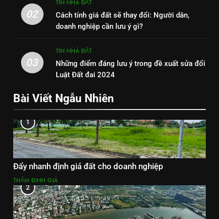
TIN NHÀ ĐẤT
02
Cách tính giá đất sẽ thay đổi: Người dân,
doanh nghiệp cần lưu ý gì?
TIN NHÀ ĐẤT
03
Những điểm đáng lưu ý trong đề xuất sửa đổi
Luật Đất đai 2024
Bài Viết Ngẫu Nhiên
1
Đẩy nhanh định giá đất cho doanh nghiệp
THẨM ĐỊNH GIÁ
2