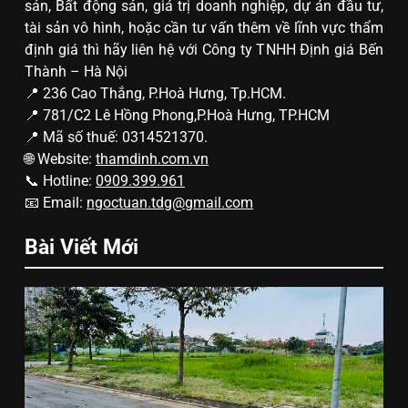
sản, Bất động sản, giá trị doanh nghiệp, dự án đầu tư,
tài sản vô hình, hoặc cần tư vấn thêm về lĩnh vực thẩm
định giá thì hãy liên hệ với Công ty TNHH Định giá Bến
Thành – Hà Nội
📍 236 Cao Thắng, P.Hoà Hưng, Tp.HCM.
📍 781/C2 Lê Hồng Phong,P.Hoà Hưng, TP.HCM
📍 Mã số thuế: 0314521370.
🌐 Website:
thamdinh.com.vn
📞 Hotline:
0909.399.961
📧 Email:
ngoctuan.tdg@gmail.com
Bài Viết Mới