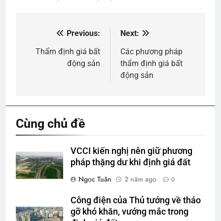
Previous:
Next:
Điều
hướng
Thẩm định giá bất
Các phương pháp
động sản
thẩm định giá bất
bài
động sản
viết
Cùng chủ đề
VCCI kiến nghị nên giữ phương
pháp thặng dư khi định giá đất
Ngọc Tuân
2 năm ago
0
Công điện của Thủ tướng về tháo
gỡ khó khăn, vướng mắc trong