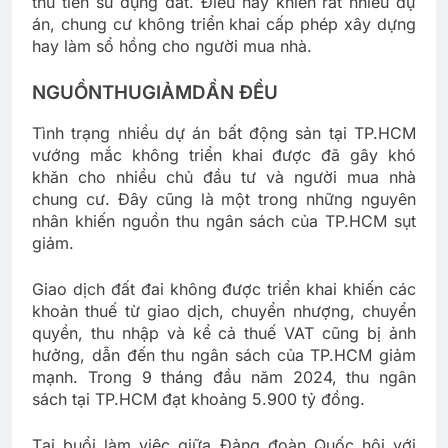
thu tiền sử dụng đất. Điều này khiến rất nhiều dự
án, chung cư không triển khai cấp phép xây dựng
hay làm sổ hồng cho người mua nhà.
NGUỒN
THU
GIẢM
DẦN ĐỀU
Tình trạng nhiều dự án bất động sản tại TP.HCM
vướng mắc không triển khai được đã gây khó
khăn cho nhiều chủ đầu tư và người mua nhà
chung cư. Đây cũng là một trong những nguyên
nhân khiến nguồn thu ngân sách của TP.HCM sụt
giảm.
Giao dịch đất đai không được triển khai khiến các
khoản thuế từ giao dịch, chuyển nhượng, chuyển
quyền, thu nhập và kể cả thuế VAT cũng bị ảnh
hưởng, dẫn đến thu ngân sách của TP.HCM giảm
mạnh. Trong 9 tháng đầu năm 2024, thu ngân
sách tại TP.HCM đạt khoảng 5.900 tỷ đồng.
Tại buổi làm việc giữa Đảng đoàn Quốc hội với