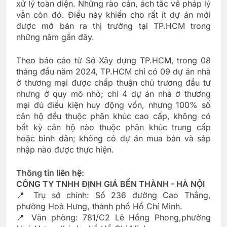
xử lý toàn diện. Những rào cản, ách tắc về pháp lý
vẫn còn đó. Điều này khiến cho rất ít dự án mới
được mở bán ra thị trường tại TP.HCM trong
những năm gần đây.
Theo báo cáo từ Sở Xây dựng TP.HCM, trong 08
tháng đầu năm 2024, TP.HCM chỉ có 09 dự án nhà
ở thương mại được chấp thuận chủ trương đầu tư
nhưng ở quy mô nhỏ; chỉ 4 dự án nhà ở thương
mại đủ điều kiện huy động vốn, nhưng 100% số
căn hộ đều thuộc phân khúc cao cấp, không có
bất kỳ căn hộ nào thuộc phân khúc trung cấp
hoặc bình dân; không có dự án mua bán và sáp
nhập nào được thực hiện.
Thông tin liên hệ:
CÔNG TY TNHH ĐỊNH GIÁ BẾN THÀNH - HÀ NỘI
📍 Trụ sở chính: Số 236 đường Cao Thắng,
phường Hoà Hưng, thành phố Hồ Chí Minh.
📍 Văn phòng: 781/C2 Lê Hồng Phong,phường