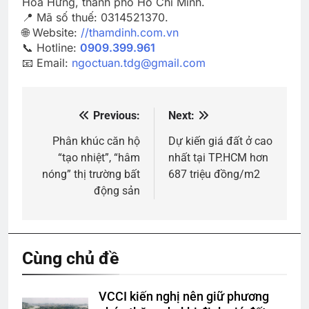
Hoà Hưng, thành phố Hồ Chí Minh.
📍 Mã số thuế: 0314521370.
🌐 Website:
//thamdinh.com.vn
📞 Hotline:
0909.399.961
📧 Email:
ngoctuan.tdg@gmail.com
Previous:
Next:
Điều
hướng
Phân khúc căn hộ
Dự kiến giá đất ở cao
“tạo nhiệt”, “hâm
nhất tại TP.HCM hơn
bài
nóng” thị trường bất
687 triệu đồng/m2
viết
động sản
Cùng chủ đề
VCCI kiến nghị nên giữ phương