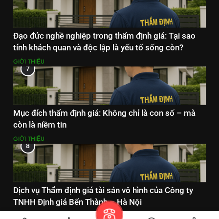
Đạo đức nghề nghiệp trong thẩm định giá: Tại sao
tính khách quan và độc lập là yếu tố sống còn?
GIỚI THIỆU
7
Mục đích thẩm định giá: Không chỉ là con số – mà
còn là niềm tin
GIỚI THIỆU
8
Dịch vụ Thẩm định giá tài sản vô hình của Công ty
TNHH Định giá Bến Thành – Hà Nội
DỊCH VỤ THẨM ĐỊNH GIÁ