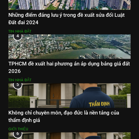
Những điểm đáng lưu ý trong đề xuất sửa đổi Luật
Đất đai 2024
TIN NHÀ ĐẤT
4
TPHCM đề xuất hai phương án áp dụng bảng giá đất
2026
TIN NHÀ ĐẤT
5
Không chỉ chuyên môn, đạo đức là nền tảng của
thẩm định giá
GIỚI THIỆU
6