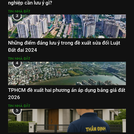
nghiệp cần lưu ý gì?
TIN NHÀ ĐẤT
3
Những điểm đáng lưu ý trong đề xuất sửa đổi Luật
Đất đai 2024
TIN NHÀ ĐẤT
4
TPHCM đề xuất hai phương án áp dụng bảng giá đất
2026
TIN NHÀ ĐẤT
5