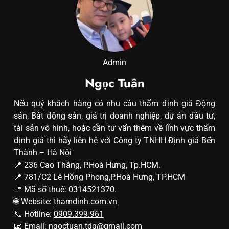
Admin
Ngọc Tuân
Nếu quý khách hàng có nhu cầu thẩm định giá Động
sản, Bất động sản, giá trị doanh nghiệp, dự án đầu tư,
tài sản vô hình, hoặc cần tư vấn thêm về lĩnh vực thẩm
định giá thì hãy liên hệ với Công ty TNHH Định giá Bến
Thành – Hà Nội
📍 236 Cao Thắng, P.Hoà Hưng, Tp.HCM.
📍 781/C2 Lê Hồng Phong,P.Hoà Hưng, TP.HCM
📍 Mã số thuế: 0314521370.
🌐 Website:
thamdinh.com.vn
📞 Hotline:
0909.399.961
📧 Email:
ngoctuan.tdg@gmail.com