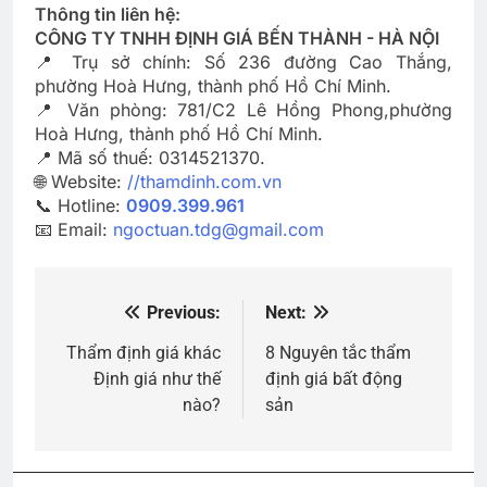
Thông tin liên hệ:
CÔNG TY TNHH ĐỊNH GIÁ BẾN THÀNH - HÀ NỘI
📍 Trụ sở chính: Số 236 đường Cao Thắng,
phường Hoà Hưng, thành phố Hồ Chí Minh.
📍 Văn phòng: 781/C2 Lê Hồng Phong,phường
Hoà Hưng, thành phố Hồ Chí Minh.
📍 Mã số thuế: 0314521370.
🌐 Website:
//thamdinh.com.vn
📞 Hotline:
0909.399.961
📧 Email:
ngoctuan.tdg@gmail.com
Previous:
Next:
Điều
hướng
Thẩm định giá khác
8 Nguyên tắc thẩm
Định giá như thế
định giá bất động
bài
nào?
sản
viết