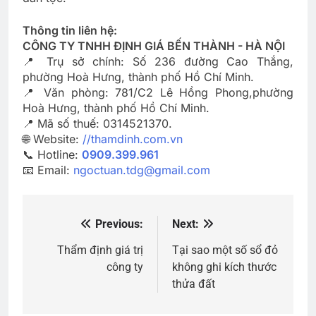
Thông tin liên hệ:
CÔNG TY TNHH ĐỊNH GIÁ BẾN THÀNH - HÀ NỘI
📍 Trụ sở chính: Số 236 đường Cao Thắng,
phường Hoà Hưng, thành phố Hồ Chí Minh.
📍 Văn phòng: 781/C2 Lê Hồng Phong,phường
Hoà Hưng, thành phố Hồ Chí Minh.
📍 Mã số thuế: 0314521370.
🌐 Website:
//thamdinh.com.vn
📞 Hotline:
0909.399.961
📧 Email:
ngoctuan.tdg@gmail.com
Previous:
Next:
Điều
hướng
Thẩm định giá trị
Tại sao một số sổ đỏ
công ty
không ghi kích thước
bài
thửa đất
viết