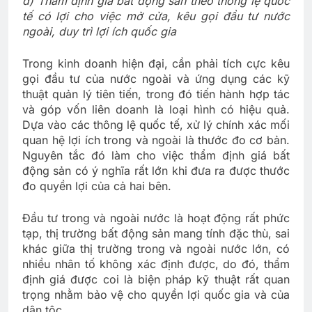
đ) Thẩm định giá bất động sản theo thông lệ quốc
tế có lợi cho việc mở cửa, kêu gọi đầu tư nước
ngoài, duy trì lợi ích quốc gia
Trong kinh doanh hiện đại, cần phải tích cực kêu
gọi đầu tư của nước ngoài và ứng dụng các kỹ
thuật quản lý tiên tiến, trong đó tiến hành hợp tác
và góp vốn liên doanh là loại hình có hiệu quả.
Dựa vào các thông lệ quốc tế, xử lý chính xác mối
quan hệ lợi ích trong và ngoài là thước đo cơ bản.
Nguyên tắc đó làm cho việc thẩm định giá bất
động sản có ý nghĩa rất lớn khi đưa ra được thước
đo quyền lợi của cả hai bên.
Đầu tư trong và ngoài nước là hoạt động rất phức
tạp, thị trường bất động sản mang tính đặc thù, sai
khác giữa thị trường trong và ngoài nước lớn, có
nhiều nhân tố không xác định được, do đó, thẩm
định giá được coi là biện pháp kỹ thuật rất quan
trọng nhằm bảo vệ cho quyền lợi quốc gia và của
dân tộc.