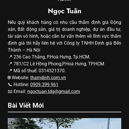
Ngọc Tuân
Nếu quý khách hàng có nhu cầu thẩm định giá Động
sản, Bất động sản, giá trị doanh nghiệp, dự án đầu tư,
tài sản vô hình, hoặc cần tư vấn thêm về lĩnh vực thẩm
định giá thì hãy liên hệ với Công ty TNHH Định giá Bến
Thành – Hà Nội
📍 236 Cao Thắng, P.Hoà Hưng, Tp.HCM.
📍 781/C2 Lê Hồng Phong,P.Hoà Hưng, TP.HCM
📍 Mã số thuế: 0314521370.
🌐 Website:
thamdinh.com.vn
📞 Hotline:
0909.399.961
📧 Email:
ngoctuan.tdg@gmail.com
Bài Viết Mới