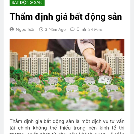
BẤT ĐỘNG SẢN
Thẩm định giá bất động sản
0
Ngọc Tuân
3 Năm Ago
34 Mins
Thẩm định giá bất động sản là một dịch vụ tư vấn
tài chính không thể thiếu trong nền kinh tế thị