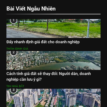
Bài Viết Ngẫu Nhiên
1
Đẩy nhanh định giá đất cho doanh nghiệp
THẨM ĐỊNH GIÁ
2
Cách tính giá đất sẽ thay đổi: Người dân, doanh
nghiệp cần lưu ý gì?
TIN NHÀ ĐẤT
3