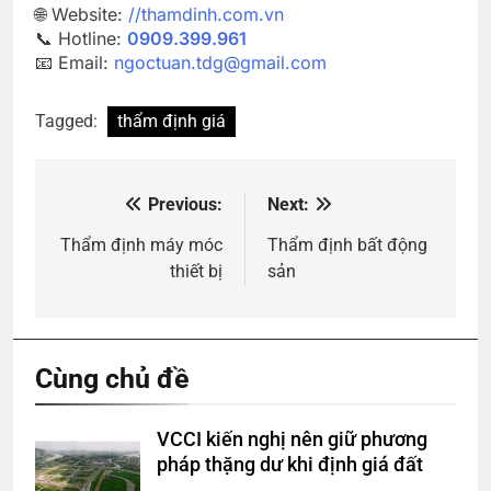
🌐 Website:
//thamdinh.com.vn
📞 Hotline:
0909.399.961
📧 Email:
ngoctuan.tdg@gmail.com
Tagged:
thẩm định giá
Previous:
Next:
Điều
hướng
Thẩm định máy móc
Thẩm định bất động
thiết bị
sản
bài
viết
Cùng chủ đề
VCCI kiến nghị nên giữ phương
pháp thặng dư khi định giá đất