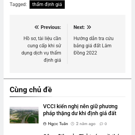
Tagged:
thẩm định giá
Previous:
Next:
Điều
hướng
Hồ sơ, tài liệu cần
Hướng dẫn tra cứu
cung cấp khi sử
bảng giá đất Lâm
bài
dụng dịch vụ thẩm
Đồng 2022
viết
định giá
Cùng chủ đề
VCCI kiến nghị nên giữ phương
pháp thặng dư khi định giá đất
Ngọc Tuân
2 năm ago
0