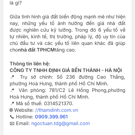
là gì?
Giữa tình hình giá đất biến động mạnh mẽ như hiện
nay, những yếu tố ảnh hưởng đến giá nhà đất
được nghiên cứu kỹ lưỡng. Trong đó 6 yếu tố về
tự nhiên, kinh tế, thị trường, pháp lý, độ uy tín của
chủ đầu tư và các yếu tố liên quan khác đã giúp
cho
nhà đất TPHCM
tăng cao.
Thông tin liên hệ:
CÔNG TY TNHH ĐỊNH GIÁ BẾN THÀNH - HÀ NỘI
📍 Trụ sở chính: Số 236 đường Cao Thắng,
phường Hoà Hưng, thành phố Hồ Chí Minh.
📍 Văn phòng: 781/C2 Lê Hồng Phong,phường
Hoà Hưng, thành phố Hồ Chí Minh.
📍 Mã số thuế: 0314521370.
🌐 Website:
//thamdinh.com.vn
📞 Hotline:
0909.399.961
📧 Email:
ngoctuan.tdg@gmail.com