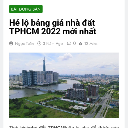
BẤT ĐỘNG SẢN
Hé lộ bảng giá nhà đất
TPHCM 2022 mới nhất
0
Ngọc Tuân
3 Năm Ago
12 Mins
Tình hình
nhà đất TPHCM
luôn là chủ đề được các