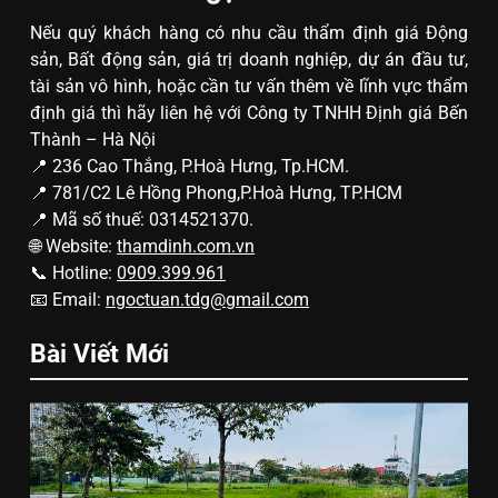
Nếu quý khách hàng có nhu cầu thẩm định giá Động
sản, Bất động sản, giá trị doanh nghiệp, dự án đầu tư,
tài sản vô hình, hoặc cần tư vấn thêm về lĩnh vực thẩm
định giá thì hãy liên hệ với Công ty TNHH Định giá Bến
Thành – Hà Nội
📍 236 Cao Thắng, P.Hoà Hưng, Tp.HCM.
📍 781/C2 Lê Hồng Phong,P.Hoà Hưng, TP.HCM
📍 Mã số thuế: 0314521370.
🌐 Website:
thamdinh.com.vn
📞 Hotline:
0909.399.961
📧 Email:
ngoctuan.tdg@gmail.com
Bài Viết Mới