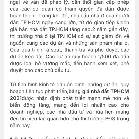
ngại về vấn đề pháp lý, cần thời gian cấp phép
của các cơ quan có thẩm quyền đã dần được
hoàn thiện. Trong khi đó, nhu cầu nhà ở của người
dân TP.HCM ngày càng lớn, từ đó gián tiếp khiến
giá bán nhà đất TP.HCM tăng cao.2 năm gần đây,
thị trường nhà ở tại TP.HCM có sự sụt giảm lớn về
nguồn cung các dự án và những sản phẩm nhà ở.
Qua quá trình rà soát, thanh tra và phê duyệt các
dự án kéo dài. Các dự án quy hoạch 1/500 đã dần
được loại bỏ vướng mắc, tiến hành xem xét, phê
duyệt cho các chủ đầu tư.
Từ tình hình kinh tế dần ổn định, những dự án, quy
hoạch liên tục phát triển,
bảng giá nhà đất TPHCM
2021
được nhận định phát triển mạnh mẽ hơn và
biến động tăng, mang đến lợi nhuận cao cho
doanh nghiệp, các nhà đầu tư và hứa hẹn mang
đến tín hiệu lạc quan hơn cho thị trường BĐS trong
năm nay.