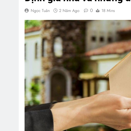
0
Ngọc Tuân
2 Năm Ago
18 Mins