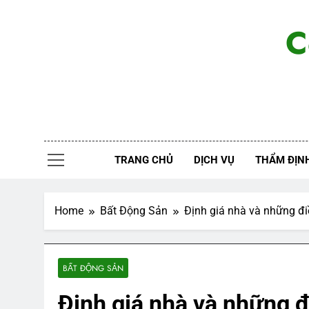
Skip
to
C
content
TRANG CHỦ
DỊCH VỤ
THẨM ĐỊNH
Home
Bất Động Sản
Định giá nhà và những đi
BẤT ĐỘNG SẢN
Định giá nhà và những đ