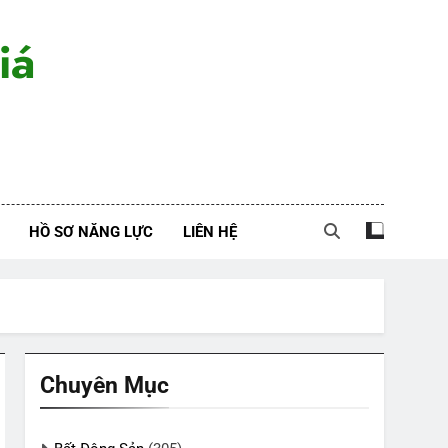
iá
HỒ SƠ NĂNG LỰC
LIÊN HỆ
Chuyên Mục