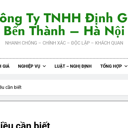
ông Ty TNHH Định G
Bến Thành – Hà Nội
NHANH CHÓNG – CHÍNH XÁC – ĐỘC LẬP – KHÁCH QUAN
 GIÁ
NGHIỆP VỤ
LUẬT – NGHỊ ĐỊNH
TỔNG HỢP
ều cần biết
iều cần biết