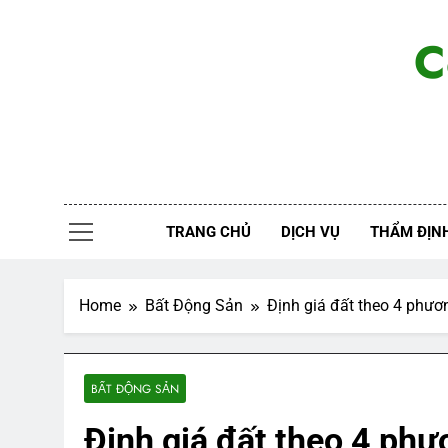
Skip
to
C
content
TRANG CHỦ
DỊCH VỤ
THẨM ĐỊNH
Home
Bất Động Sản
Định giá đất theo 4 phư
BẤT ĐỘNG SẢN
Định giá đất theo 4 ph