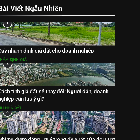
Bài Viết Ngẫu Nhiên
1
Đẩy nhanh định giá đất cho doanh nghiệp
THẨM ĐỊNH GIÁ
2
Cách tính giá đất sẽ thay đổi: Người dân, doanh
nghiệp cần lưu ý gì?
TIN NHÀ ĐẤT
3
Những điểm đáng lưu ý trong đề xuất sửa đổi Luật