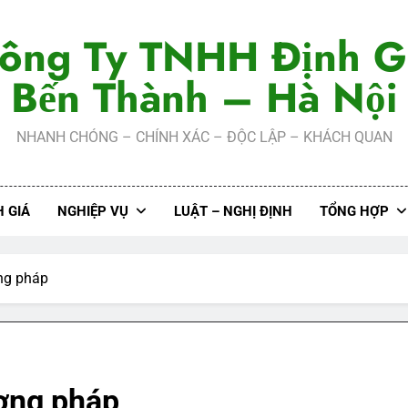
ông Ty TNHH Định G
Bến Thành – Hà Nội
NHANH CHÓNG – CHÍNH XÁC – ĐỘC LẬP – KHÁCH QUAN
 GIÁ
NGHIỆP VỤ
LUẬT – NGHỊ ĐỊNH
TỔNG HỢP
ơng pháp
ương pháp