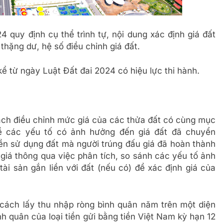
 quy định cụ thể trình tự, nội dung xác định giá đất
hặng dư, hệ số điều chỉnh giá đất.
kể từ ngày Luật Đất đai 2024 có hiệu lực thi hành.
ách điều chỉnh mức giá của các thửa đất có cùng mục
về các yếu tố có ảnh hưởng đến giá đất đã chuyển
yền sử dụng đất mà người trúng đấu giá đã hoàn thành
 giá thông qua việc phân tích, so sánh các yếu tố ảnh
 tài sản gắn liền với đất (nếu có) để xác định giá của
cách lấy thu nhập ròng bình quân năm trên một diện
bình quân của loại tiền gửi bằng tiền Việt Nam kỳ hạn 12