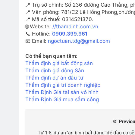
📍 Trụ sở chính: Số 236 đường Cao Thắng, 
📍 Văn phòng: 781/C2 Lê Hồng Phong,phường
📍 Mã số thuế: 0314521370.
🌐 Website:
//thamdinh.com.vn
📞 Hotline:
0909.399.961
📧 Email:
ngoctuan.tdg@gmail.com
Có thể bạn quan tâm:
Thẩm định giá bất động sản
Thẩm định giá động Sản
Thẩm định dự án đầu tư
Thẩm định giá tri doanh nghiệp
Thẩm Định Giá tài sản vô hình
Thẩm Định Giá mua sắm công
Previou
Điều
hướng
Từ 1-8, dự án ‘án binh bất động’ để đầu cơ sẽ 