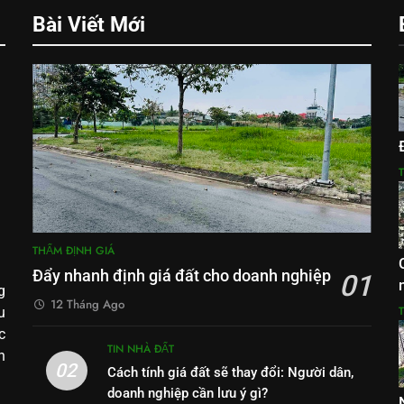
Bài Viết Mới
THẨM ĐỊNH GIÁ
Đẩy nhanh định giá đất cho doanh nghiệp
01
g
12 Tháng Ago
u
c
TIN NHÀ ĐẤT
h
02
Cách tính giá đất sẽ thay đổi: Người dân,
doanh nghiệp cần lưu ý gì?