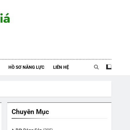
iá
HỒ SƠ NĂNG LỰC
LIÊN HỆ
Chuyên Mục