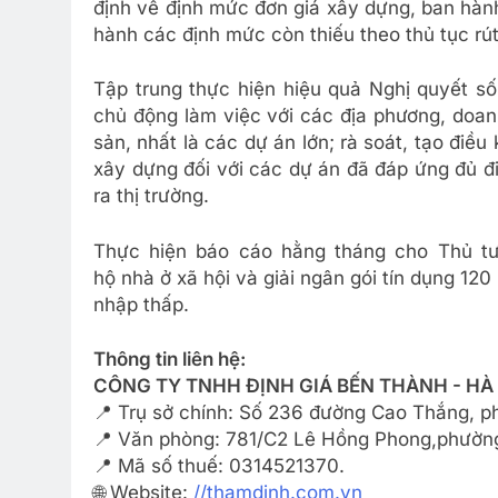
định về định mức đơn giá xây dựng, ban hàn
hành các định mức còn thiếu theo thủ tục rút
Tập trung thực hiện hiệu quả Nghị quyết s
chủ động làm việc với các địa phương, doan
sản, nhất là các dự án lớn; rà soát, tạo điề
xây dựng đối với các dự án đã đáp ứng đủ đ
ra thị trường.
Thực hiện báo cáo hằng tháng cho Thủ tướ
hộ nhà ở xã hội và giải ngân gói tín dụng 120
nhập thấp.
Thông tin liên hệ:
CÔNG TY TNHH ĐỊNH GIÁ BẾN THÀNH - HÀ
📍 Trụ sở chính: Số 236 đường Cao Thắng, 
📍 Văn phòng: 781/C2 Lê Hồng Phong,phường
📍 Mã số thuế: 0314521370.
🌐 Website:
//thamdinh.com.vn