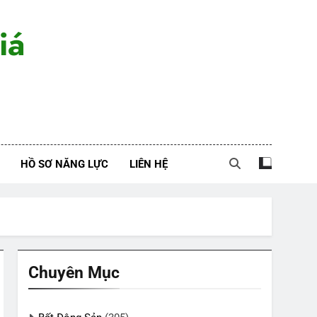
iá
HỒ SƠ NĂNG LỰC
LIÊN HỆ
Chuyên Mục