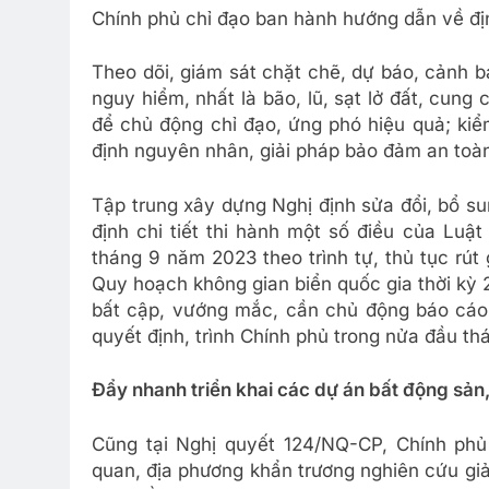
Chính phủ chỉ đạo ban hành hướng dẫn về địn
Theo dõi, giám sát chặt chẽ, dự báo, cảnh báo
nguy hiểm, nhất là bão, lũ, sạt lở đất, cung
để chủ động chỉ đạo, ứng phó hiệu quả; kiểm
định nguyên nhân, giải pháp bảo đảm an toà
Tập trung xây dựng Nghị định sửa đổi, bổ s
định chi tiết thi hành một số điều của Luậ
tháng 9 năm 2023 theo trình tự, thủ tục rút 
Quy hoạch không gian biển quốc gia thời kỳ 
bất cập, vướng mắc, cần chủ động báo cáo,
quyết định, trình Chính phủ trong nửa đầu t
Đẩy nhanh triển khai các dự án bất động sản,
Cũng tại Nghị quyết 124/NQ-CP, Chính phủ
quan, địa phương khẩn trương nghiên cứu gi