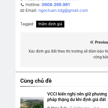
📞 Hotline:
0909.399.961
📧 Email:
ngoctuan.tdg@gmail.com
Tagged:
thẩm định giá
Previou
Điều
hướng
Xác định giá đất theo thị trường sẽ đảm bảo tí
công bằ
bài
viết
Cùng chủ đề
VCCI kiến nghị nên giữ phương
pháp thặng dư khi định giá đất
Ngọc Tuân
2 Năm Ago
0