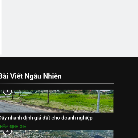
Bài Viết Ngẫu Nhiên
1
Đẩy nhanh định giá đất cho doanh nghiệp
THẨM ĐỊNH GIÁ
2