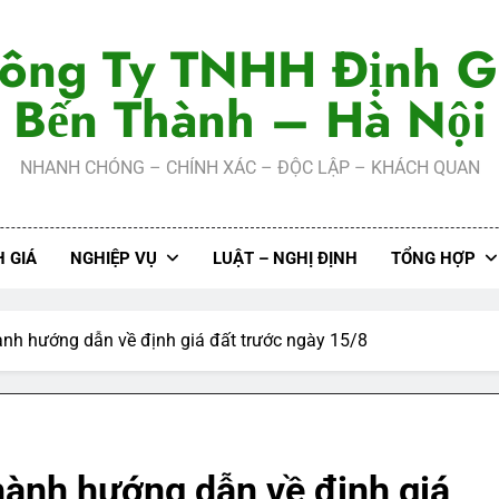
ông Ty TNHH Định G
Bến Thành – Hà Nội
NHANH CHÓNG – CHÍNH XÁC – ĐỘC LẬP – KHÁCH QUAN
 GIÁ
NGHIỆP VỤ
LUẬT – NGHỊ ĐỊNH
TỔNG HỢP
nh hướng dẫn về định giá đất trước ngày 15/8
hành hướng dẫn về định giá