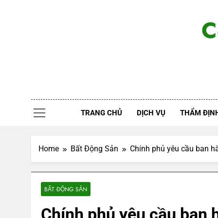
Skip
to
C
content
TRANG CHỦ
DỊCH VỤ
THẨM ĐỊNH
Home
Bất Động Sản
Chính phủ yêu cầu ban hà
BẤT ĐỘNG SẢN
Chính phủ yêu cầu ban 