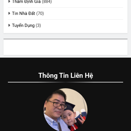
Thẩm Định Giá
(884)
Tin Nhà Đất
(70)
Tuyển Dụng
(3)
Thông Tin Liên Hệ