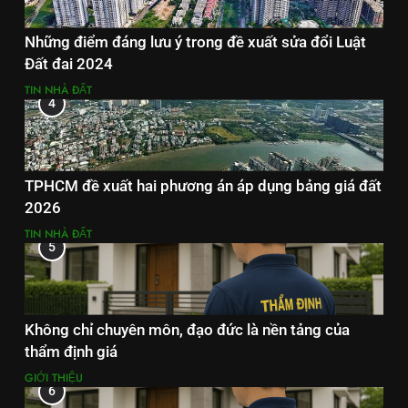
Những điểm đáng lưu ý trong đề xuất sửa đổi Luật
Đất đai 2024
TIN NHÀ ĐẤT
4
TPHCM đề xuất hai phương án áp dụng bảng giá đất
2026
TIN NHÀ ĐẤT
5
Không chỉ chuyên môn, đạo đức là nền tảng của
thẩm định giá
GIỚI THIỆU
6