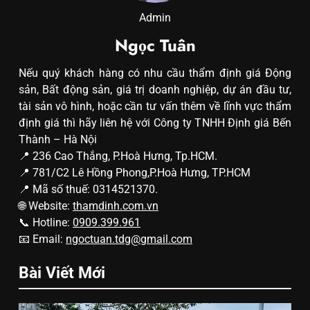
Admin
Ngọc Tuân
Nếu quý khách hàng có nhu cầu thẩm định giá Động
sản, Bất động sản, giá trị doanh nghiệp, dự án đầu tư,
tài sản vô hình, hoặc cần tư vấn thêm về lĩnh vực thẩm
định giá thì hãy liên hệ với Công ty TNHH Định giá Bến
Thành – Hà Nội
📍 236 Cao Thắng, P.Hoà Hưng, Tp.HCM.
📍 781/C2 Lê Hồng Phong,P.Hoà Hưng, TP.HCM
📍 Mã số thuế: 0314521370.
🌐 Website:
thamdinh.com.vn
📞 Hotline:
0909.399.961
📧 Email:
ngoctuan.tdg@gmail.com
Bài Viết Mới