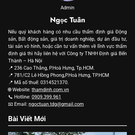
Admin
Ngọc Tuân
Nếu quý khách hàng có nhu cầu thẩm định giá Động
sản, Bất động sản, giá trị doanh nghiệp, dự án đầu tư,
tài sản vô hình, hoặc cần tư vấn thêm về lĩnh vực thẩm
định giá thì hãy liên hệ với Công ty TNHH Định giá Bến
Thành – Hà Nội
📍 236 Cao Thắng, P.Hoà Hưng, Tp.HCM.
📍 781/C2 Lê Hồng Phong,P.Hoà Hưng, TP.HCM
📍 Mã số thuế: 0314521370.
🌐 Website:
thamdinh.com.vn
📞 Hotline:
0909.399.961
📧 Email:
ngoctuan.tdg@gmail.com
Bài Viết Mới