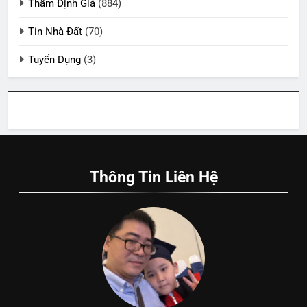
Thẩm Định Giá
(884)
Tin Nhà Đất
(70)
Tuyển Dụng
(3)
Thông Tin Liên Hệ