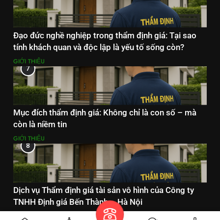
Đạo đức nghề nghiệp trong thẩm định giá: Tại sao
tính khách quan và độc lập là yếu tố sống còn?
GIỚI THIỆU
7
Mục đích thẩm định giá: Không chỉ là con số – mà
còn là niềm tin
GIỚI THIỆU
8
Dịch vụ Thẩm định giá tài sản vô hình của Công ty
TNHH Định giá Bến Thành – Hà Nội
DỊCH VỤ THẨM ĐỊNH GIÁ