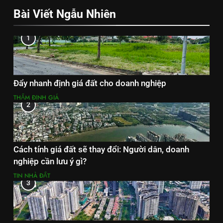
Bài Viết Ngẫu Nhiên
1
Đẩy nhanh định giá đất cho doanh nghiệp
THẨM ĐỊNH GIÁ
2
Cách tính giá đất sẽ thay đổi: Người dân, doanh
nghiệp cần lưu ý gì?
TIN NHÀ ĐẤT
3