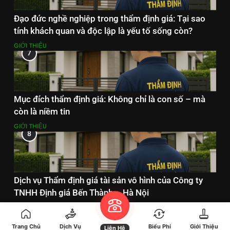
Đạo đức nghề nghiệp trong thẩm định giá: Tại sao
tính khách quan và độc lập là yếu tố sống còn?
GIỚI THIỆU
7
Mục đích thẩm định giá: Không chỉ là con số – mà
còn là niềm tin
GIỚI THIỆU
8
Dịch vụ Thẩm định giá tài sản vô hình của Công ty
TNHH Định giá Bến Thành – Hà Nội
DỊCH VỤ THẨM ĐỊNH GIÁ
Trang Chủ
Dịch Vụ
Biểu Phí
Giới Thiệu
Liên Hệ