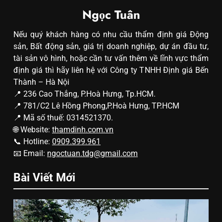
Ngọc Tuân
Nếu quý khách hàng có nhu cầu thẩm định giá Động
sản, Bất động sản, giá trị doanh nghiệp, dự án đầu tư,
tài sản vô hình, hoặc cần tư vấn thêm về lĩnh vực thẩm
định giá thì hãy liên hệ với Công ty TNHH Định giá Bến
Thành – Hà Nội
📍 236 Cao Thắng, P.Hoà Hưng, Tp.HCM.
📍 781/C2 Lê Hồng Phong,P.Hoà Hưng, TP.HCM
📍 Mã số thuế: 0314521370.
🌐 Website:
thamdinh.com.vn
📞 Hotline:
0909.399.961
📧 Email:
ngoctuan.tdg@gmail.com
Bài Viết Mới