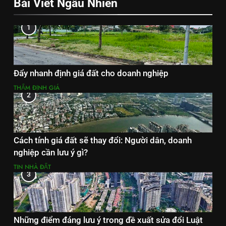
Bài Viết Ngẫu Nhiên
1
Đẩy nhanh định giá đất cho doanh nghiệp
THẨM ĐỊNH GIÁ
2
Cách tính giá đất sẽ thay đổi: Người dân, doanh
nghiệp cần lưu ý gì?
TIN NHÀ ĐẤT
3
Những điểm đáng lưu ý trong đề xuất sửa đổi Luật