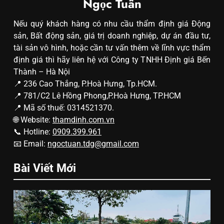
Ngọc Tuân
Nếu quý khách hàng có nhu cầu thẩm định giá Động
sản, Bất động sản, giá trị doanh nghiệp, dự án đầu tư,
tài sản vô hình, hoặc cần tư vấn thêm về lĩnh vực thẩm
định giá thì hãy liên hệ với Công ty TNHH Định giá Bến
Thành – Hà Nội
📍 236 Cao Thắng, P.Hoà Hưng, Tp.HCM.
📍 781/C2 Lê Hồng Phong,P.Hoà Hưng, TP.HCM
📍 Mã số thuế: 0314521370.
🌐 Website:
thamdinh.com.vn
📞 Hotline:
0909.399.961
📧 Email:
ngoctuan.tdg@gmail.com
Bài Viết Mới