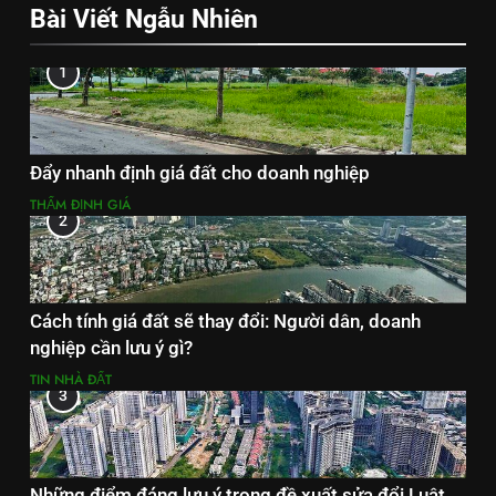
Bài Viết Ngẫu Nhiên
1
Đẩy nhanh định giá đất cho doanh nghiệp
THẨM ĐỊNH GIÁ
2
Cách tính giá đất sẽ thay đổi: Người dân, doanh
nghiệp cần lưu ý gì?
TIN NHÀ ĐẤT
3
Những điểm đáng lưu ý trong đề xuất sửa đổi Luật