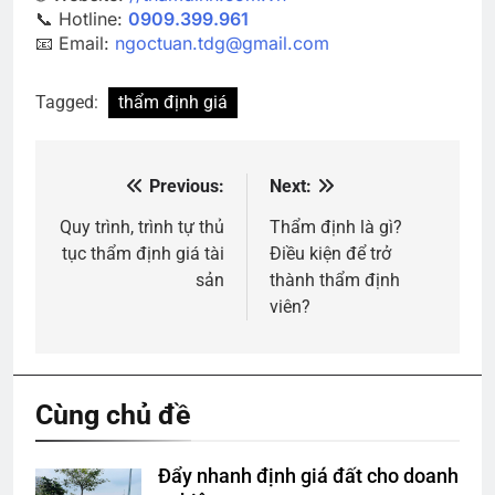
📞 Hotline:
0909.399.961
📧 Email:
ngoctuan.tdg@gmail.com
Tagged:
thẩm định giá
Previous:
Next:
Điều
hướng
Quy trình, trình tự thủ
Thẩm định là gì?
tục thẩm định giá tài
Điều kiện để trở
bài
sản
thành thẩm định
viết
viên?
Cùng chủ đề
Đẩy nhanh định giá đất cho doanh