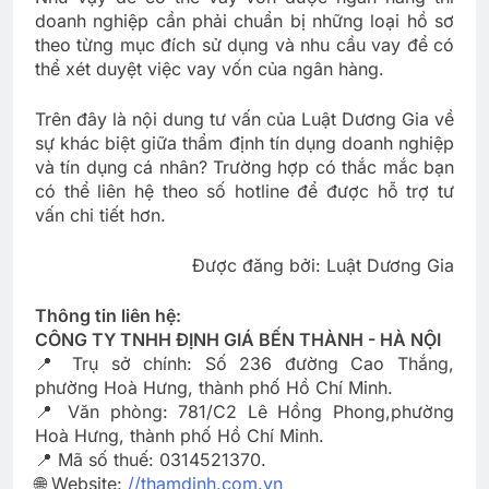
doanh nghiệp cần phải chuẩn bị những loại hồ sơ
theo từng mục đích sử dụng và nhu cầu vay để có
thể xét duyệt việc vay vốn của ngân hàng.
Trên đây là nội dung tư vấn của Luật Dương Gia về
sự khác biệt giữa thẩm định tín dụng doanh nghiệp
và tín dụng cá nhân? Trường hợp có thắc mắc bạn
có thể liên hệ theo số hotline để được hỗ trợ tư
vấn chi tiết hơn.
Được đăng bởi: Luật Dương Gia
Thông tin liên hệ:
CÔNG TY TNHH ĐỊNH GIÁ BẾN THÀNH - HÀ NỘI
📍 Trụ sở chính: Số 236 đường Cao Thắng,
phường Hoà Hưng, thành phố Hồ Chí Minh.
📍 Văn phòng: 781/C2 Lê Hồng Phong,phường
Hoà Hưng, thành phố Hồ Chí Minh.
📍 Mã số thuế: 0314521370.
🌐 Website:
//thamdinh.com.vn