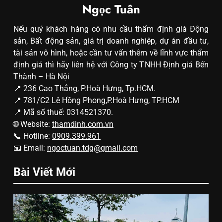
Ngọc Tuân
Nếu quý khách hàng có nhu cầu thẩm định giá Động
sản, Bất động sản, giá trị doanh nghiệp, dự án đầu tư,
tài sản vô hình, hoặc cần tư vấn thêm về lĩnh vực thẩm
định giá thì hãy liên hệ với Công ty TNHH Định giá Bến
Thành – Hà Nội
📍 236 Cao Thắng, P.Hoà Hưng, Tp.HCM.
📍 781/C2 Lê Hồng Phong,P.Hoà Hưng, TP.HCM
📍 Mã số thuế: 0314521370.
🌐 Website:
thamdinh.com.vn
📞 Hotline:
0909.399.961
📧 Email:
ngoctuan.tdg@gmail.com
Bài Viết Mới